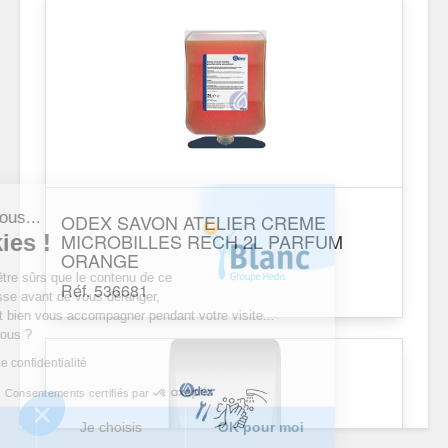
est nous...
ODEX SAVON ATELIER CREME
MICROBILLES RECH 2L PARFUM
ookies !
ORANGE
du d’être sûrs que le contenu de ce
Réf. 536681
intéresse avant de vous déranger,
merait bien vous accompagner pendant votre visite...
pour vous ?
tique de confidentialité
Consentements certifiés par
erci
Je choisis
OK pour moi