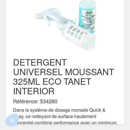
DETERGENT
UNIVERSEL MOUSSANT
325ML ECO TANET
ue le contenu de ce site vous intéresse
mais on aimerait bien vous accompagner
INTERIOR
Référence: 534280
ialité
Dans le système de dosage nomade Quick &
nts certifiés par
Easy, ce nettoyant de surface hautement
concentré combine performance avec un minimum
Je choisis
OK pour moi
defforts et un faible coût à lutilisation.